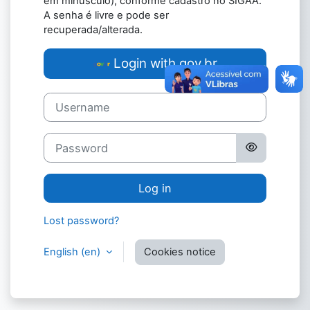
em minúsculo), conforme cadastro no SIGAA.
A senha é livre e pode ser
recuperada/alterada.
Login with gov.br
Username
Password
Log in
Lost password?
English ‎(en)‎
Cookies notice